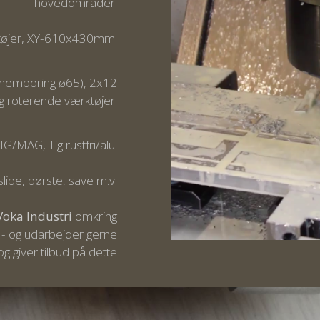
hovedområder:
tøjer, XY-610x430mm.
nnemboring ø65), 2x12
g roterende værktøjer.
IG/MAG, Tig rustfri/alu.
libe, børste, save m.v.
Voka Industri
omkring
 - og udarbejder gerne
og giver tilbud på dette