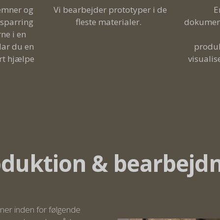
 emner og
Vi bearbejder prototyper i de
E
 sparring
fleste materialer.
dokument
ne i en
Har du en
produk
ert hjælpe
visualis
duktion & bearbejd
mner inden for følgende