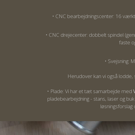
• CNC bearbejdningscenter:
16 værk
• CNC drejecenter:
dobbelt spindel (ge
faste o
• Svejsning: M
Herudover kan vi også lodde, s
• Plade: Vi har et tæt samarbejde med
pladebearbejdning - stans, laser og buk
løsningsforslag 